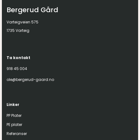
Bergerud Gård
Varteigveien 575
1735 Varteig
Ta kontakt
918 45 004
ole@bergerud-gaard.no
Linker
PP Plater
PE plater
Referanser