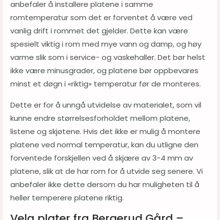
anbefaler å installere platene i samme
romtemperatur som det er forventet å være ved
vanlig drift i rommet det gjelder. Dette kan være
spesielt viktig i rom med mye vann og damp, og høy
varme slik som i service- og vaskehaller. Det bør helst
ikke være minusgrader, og platene bør oppbevares
minst et døgn i «riktig» temperatur før de monteres.
Dette er for å unngå utvidelse av materialet, som vil
kunne endre størrelsesforholdet mellom platene,
listene og skjøtene. Hvis det ikke er mulig å montere
platene ved normal temperatur, kan du utligne den
forventede forskjellen ved å skjære av 3-4 mm av
platene, slik at de har rom for å utvide seg senere. Vi
anbefaler ikke dette dersom du har muligheten til å
heller temperere platene riktig.
Velg plater fra Bergerud Gård –