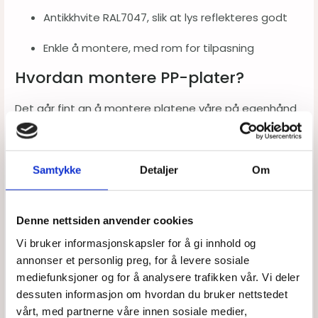
Antikkhvite RAL7047, slik at lys reflekteres godt
Enkle å montere, med rom for tilpasning
Hvordan montere PP-plater?
Det går fint an å montere platene våre på egenhånd
uten hjelp fra fagfolk. Hvis du har satt opp vegger før
eller er kjent med hvordan det skal gjøres, kan du
sette opp platene raskt og enkelt. Plastplatene er
Samtykke
Detaljer
Om
enkle å håndtere, og monteringen er ikke vanskelig å
få til:
Denne nettsiden anvender cookies
Begynn monteringen i et hjørne, eller i enden av
Vi bruker informasjonskapsler for å gi innhold og
veggen ved å sette opp en hjørnelist
annonser et personlig preg, for å levere sosiale
mediefunksjoner og for å analysere trafikken vår. Vi deler
Tre plastplaten inn i listen, og tre på en skjøtelist
dessuten informasjon om hvordan du bruker nettstedet
i andre enden av platen
vårt, med partnerne våre innen sosiale medier,