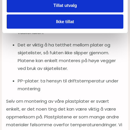
Tillat utvalg
Du må benytte fuktbestandige og impregnerte
spikerslag eller lekter under plastplatene, slik at
Ikke tillat
de tåler fuktighetsnivået i service- eller
vaskehallen.
Det er viktig å ha tetthet mellom plater og
skjøtelister, så fukten ikke slipper gjennom.
Platene kan enkelt monteres på høye vegger
ved bruk av skjøtelister.
PP-plater: ta hensyn til driftstemperatur under
montering
Selv om montering av våre plastplater er svært
enkelt, er det noen ting det kan være viktig å være
oppmerksom på. Plastplatene er som mange andre
materialer følsomme overfor temperaturendringer. Vi