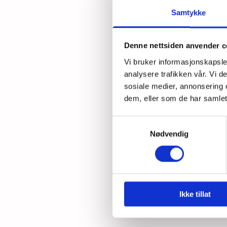
Samtykke
- Vi b
har in
Denne nettsiden anvender c
At fjøs
Vi bruker informasjonskapsler
analysere trafikken vår. Vi 
- Tidli
sosiale medier, annonsering 
det my
dem, eller som de har samlet
Lette
Samtykkevalg
Nødvendig
Tor Ja
- Jeg f
utvilso
mye oft
Ikke tillat
Han un