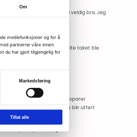
Om
 som fulgte med fungerte også veldig bra. Jeg
iale mediefunksjoner og for å
 med partnerne våre innen
e veien, og når vi samtidig malte taket ble
u har gjort tilgjengelig for
Markedsføring
inn, vasker jeg av senere. Jeg sparer
 at en såpass kjedelig oppgave blir utført
Tillat alle
er så mye tid på vaskingen.