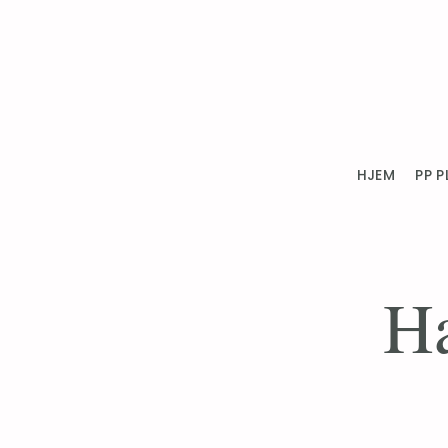
HJEM
PP P
Ha