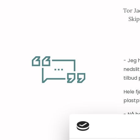
Tor Ja
Skip
- Jeg 
nedsli
tilbud 
Hele f
plastp
- Nå ha
er vikt
Kjapt