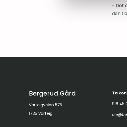
- Det 
den ti
Bergerud Gård
Ta kon
918 45 
Varteigveien 575
1735 Varteig
ole@be