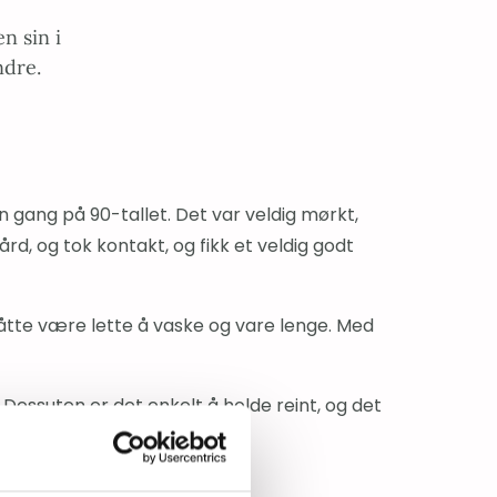
n sin i
ndre.
 gang på 90-tallet. Det var veldig mørkt,
rd, og tok kontakt, og fikk et veldig godt
åtte være lette å vaske og vare lenge. Med
. Dessuten er det enkelt å holde reint, og det
orventningene.