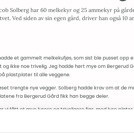
cob Solberg har 60 melkekyr og 25 ammekyr på gårde
tvet. Ved siden av sin egen gård, driver han også 10 a
hadde et gammelt melkekufjøs, som sist ble pusset opp en
tt og ikke noe trivelig. Jeg hadde hørt mye om Bergerud Gå
på plastplater til alle veggene.
jøset trengte nye vegger. Solberg hadde krav om at de m
latene fra Bergerud Gård fikk han begge deler.
r vi fått et mye lysere og triveligere fjøs, med lyse plater
ig i forhold til smittevern. Platene har absolutt svart til f
 å sette opp